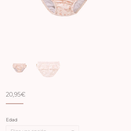
20,95
€
Edad