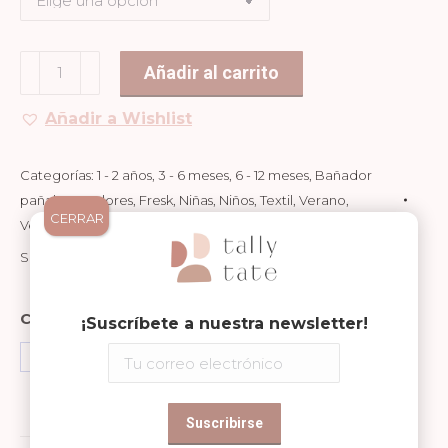
Bañador
Añadir al carrito
Pañal
Añadir a Wishlist
Volante
Mariposas
cantidad
Categorías:
1 - 2 años
,
3 - 6 meses
,
6 - 12 meses
,
Bañador
pañal
,
Bañadores
,
Fresk
,
Niñas
,
Niños
,
Textil
,
Verano
,
CERRAR
Verano Fresk
SKU:
N/D
Compartir en
¡Suscríbete a nuestra newsletter!
Share
Share
Share
on
on
on
Facebook
WhatsApp
Pinterest