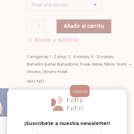
Bañador
Añadir al carrito
Pañal
Añadir a Wishlist
Volante
Mimosas
cantidad
Categorías:
1 - 2 años
,
3 - 6 meses
,
6 - 12 meses
,
Bañador pañal
,
Bañadores
,
Fresk
,
Niñas
,
Niños
,
Textil
,
Verano
,
Verano Fresk
SKU:
N/D
CERRAR
Compartir en
Share
Share
Share
¡Suscríbete a nuestra newsletter!
on
on
on
Facebook
WhatsApp
Pinterest