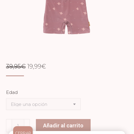
EL
EL
39,95
€
19,99
€
PRECIO
PRECIO
ORIGINAL
ACTUAL
Edad
ERA:
ES:
39,95€.
19,99€.
Bañador
Añadir al carrito
Bebé
CERRAR