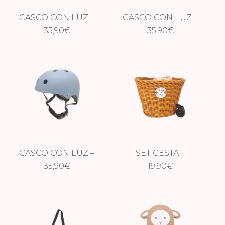
CASCO CON LUZ –
CASCO CON LUZ –
GREEN
35,90
€
35,90
PINK
€
CASCO CON LUZ –
SET CESTA +
35,90
BLUE
€
TIMBRE
19,90
€