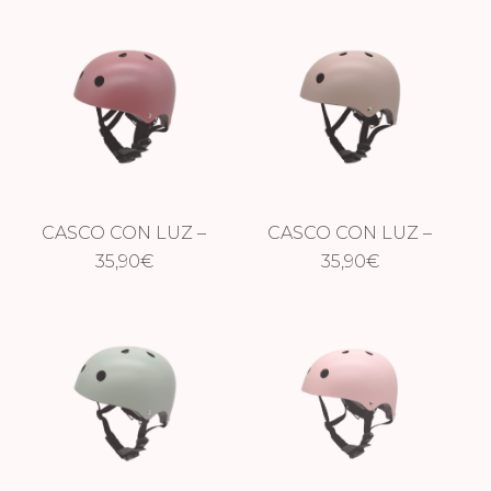
BLUE
CASCO CON LUZ –
CASCO CON LUZ –
CHERRY
35,90
€
TAUPE
35,90
€