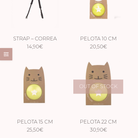
STRAP – CORREA
PELOTA 10 CM
DE TRANSPORTE
14,90
€
GLITTER AMARILLA
20,50
€
OUT OF STOCK
PELOTA 15 CM
PELOTA 22 CM
GLITTER AMARILLA
25,50
€
GLITTER AMARILLA
30,90
€