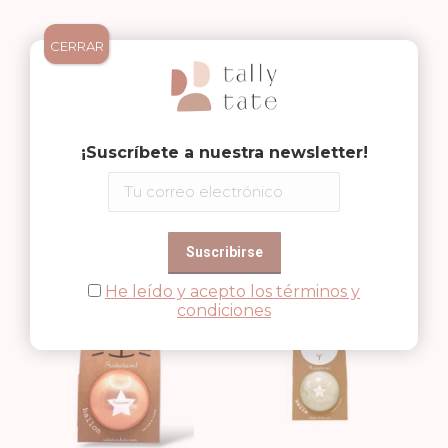
CERRAR
¡Suscríbete a nuestra newsletter!
PELOTA 10 CM
PELOTA 15 CM
GLITTER COBRE
20,50
€
GLITTER COBRE
25,50
€
He leído y acepto los términos y
condiciones