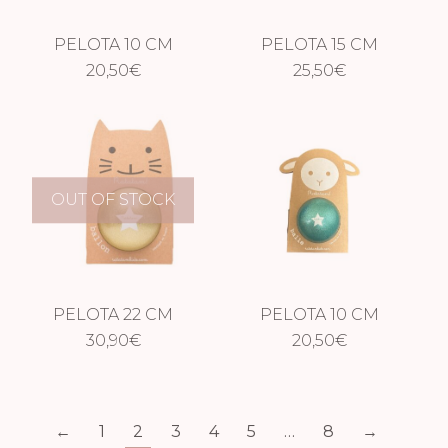
PELOTA 10 CM
PELOTA 15 CM
GLITTER DORADA
20,50
€
GLITTER DORADA
25,50
€
OUT OF STOCK
PELOTA 22 CM
PELOTA 10 CM
GLITTER DORADA
30,90
€
GLITTER VERDE
20,50
€
←
1
2
3
4
5
…
8
→