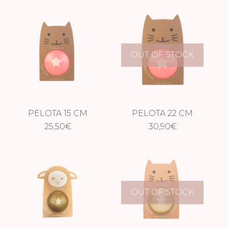
NEÓN
OUT OF STOCK
PELOTA 15 CM
PELOTA 22 CM
GLITTER ROSA
25,50
€
GLITTER ROSA
30,90
€
NEÓN
NEÓN
OUT OF STOCK