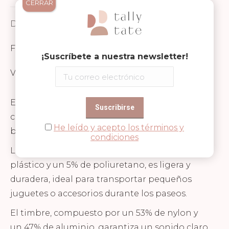
CERRAR
Facebook
WhatsApp
Pinterest
Descripción
FICHA TÉCNICA Y SEGURIDAD
¡Suscríbete a nuestra newsletter!
Valoraciones (0)
Este encantador set de cesta y timbre es el
complemento perfecto para personalizar la
He leído y acepto los términos y
bicicleta de los más pequeños.
condiciones
La cesta, fabricada con un 95% de ratán de
plástico y un 5% de poliuretano, es ligera y
duradera, ideal para transportar pequeños
juguetes o accesorios durante los paseos.
El timbre, compuesto por un 53% de nylon y
un 47% de aluminio, garantiza un sonido claro