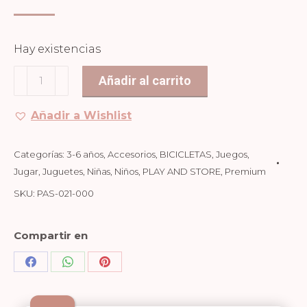
Hay existencias
SET
Añadir al carrito
CESTA
+
Añadir a Wishlist
TIMBRE
cantidad
Categorías:
3-6 años
,
Accesorios
,
BICICLETAS
,
Juegos
,
Jugar
,
Juguetes
,
Niñas
,
Niños
,
PLAY AND STORE
,
Premium
SKU:
PAS-021-000
Compartir en
Share
Share
Share
on
on
on