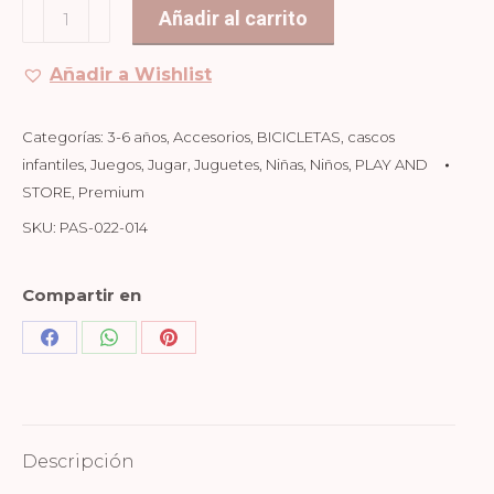
CASCO
Añadir al carrito
CON
LUZ
Añadir a Wishlist
-
TAUPE
Categorías:
3-6 años
,
Accesorios
,
BICICLETAS
,
cascos
cantidad
infantiles
,
Juegos
,
Jugar
,
Juguetes
,
Niñas
,
Niños
,
PLAY AND
STORE
,
Premium
SKU:
PAS-022-014
Compartir en
Share
Share
Share
on
on
on
Facebook
WhatsApp
Pinterest
Descripción