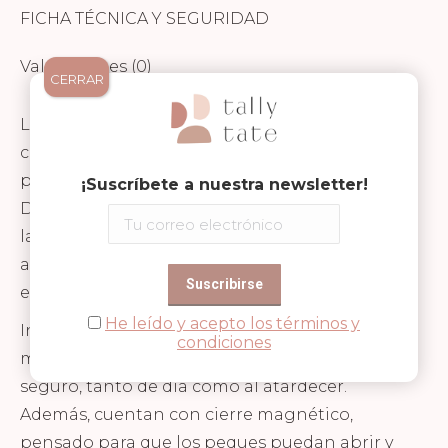
FICHA TÉCNICA Y SEGURIDAD
Valoraciones (0)
CERRAR
Los cascos con luz de Play and Store son el
complemento perfecto para acompañar sus
primeras aventuras sobre ruedas
¡Suscríbete a nuestra newsletter!
Diseñados para combinar a la perfección con
las bicicletas de equilibrio de la misma marca,
aportan seguridad, comodidad y muchísimo
estilo.
He leído y acepto los términos y
Incorporan una luz trasera integrada para
condiciones
mejorar la visibilidad y hacer cada paseo más
seguro, tanto de día como al atardecer.
Además, cuentan con cierre magnético,
pensado para que los peques puedan abrir y