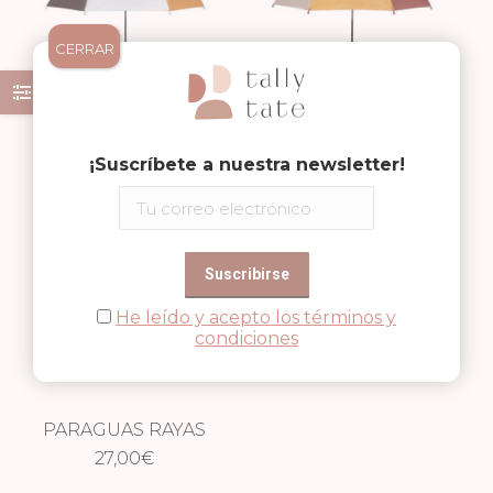
CERRAR
PARAGUAS RAYAS
PARAGUAS RAYAS
27,00
BLUE
€
27,00
PINK
€
¡Suscríbete a nuestra newsletter!
He leído y acepto los términos y
condiciones
PARAGUAS RAYAS
27,00
SAGE
€