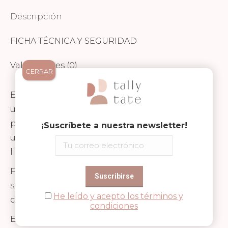
Descripción
FICHA TÉCNICA Y SEGURIDAD
Valoraciones (0)
CERRAR
El paraguas de rayas de Follow the Duck, con
un diámetro extra amplio de 93 cm, es ideal
para niños a partir de 3 años, brindándoles
¡Suscríbete a nuestra newsletter!
una mayor cobertura y protección bajo la
lluvia.
Fabricado con tela de poliéster reciclado, no
solo es resistente, sino también respetuoso
He leído y acepto los términos y
con el medio ambiente.
condiciones
El diseño incluye un mango y pomo de