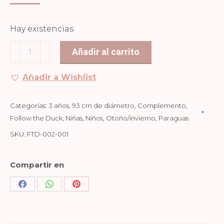
Hay existencias
PARAGUAS
Añadir al carrito
RAYAS
BLUE
Añadir a Wishlist
cantidad
Categorías:
3 años
,
93 cm de diámetro
,
Complemento
,
Follow the Duck
,
Niñas
,
Niños
,
Otoño/invierno
,
Paraguas
SKU:
FTD-002-001
Compartir en
Share
Share
Share
on
on
on
Facebook
WhatsApp
Pinterest