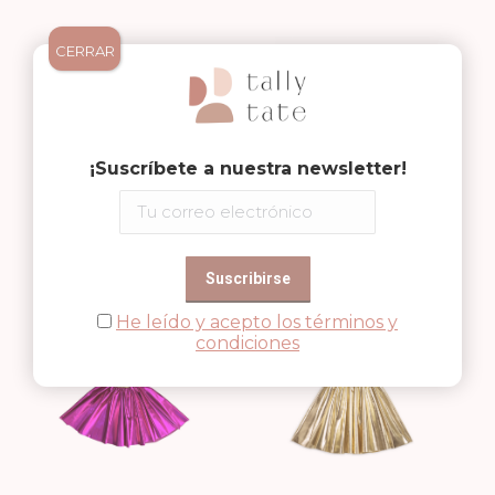
CERRAR
¡Suscríbete a nuestra newsletter!
FALDA FLORES
FALDA
50,00
€
CORAZONES
37,99
€
He leído y acepto los términos y
condiciones