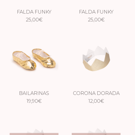
FALDA FUNKY
FALDA FUNKY
25,00
ROSA
€
DORADA
25,00
€
BAILARINAS
CORONA DORADA
DORADAS
19,90
€
12,00
€