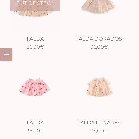
OUT OF STOCK
FALDA
FALDA DORADOS
CORAZONES
36,00
€
CORTA
36,00
€
ROJOS LARGA
FALDA
FALDA LUNARES
CORAZONES ROSA
36,00
€
MULTICOLOR
35,00
€
CORTA