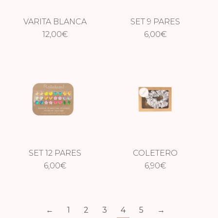
VARITA BLANCA
SET 9 PARES
12,00
€
PENDIENTES
6,00
€
AUTOADHESIVOS
HALLOWEEN
SET 12 PARES
COLETERO
PENDIENTES
6,00
€
METÁLICO PLATA
6,90
€
AUTOADHESIVOS
←
1
2
3
4
5
→