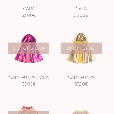
CAPA
CAPA
HOLOGRÁFICA
53,00
€
HOLOGRÁFICA
53,00
€
DORADA
CORAL
OUT OF STOCK
OUT OF STOCK
CAPA FUNKY ROSA
CAPA FUNKY
35,90
€
DORADA
35,90
€