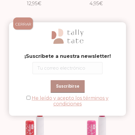
MEJILLAS –
12,95
€
BUTTER CHEEKS
4,95
€
MACARRON MAGIC
CERRAR
¡Suscríbete a nuestra newsletter!
BÁLSAMO LABIAL –
BÁLSAMO LABIAL –
CUTIE PIE
4,95
€
HONEY BUNNY
4,95
€
He leído y acepto los términos y
condiciones