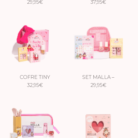
GIRLY GIRL
29,95
€
GLAMOROUS
37,95
€
ESSENTIAL
PICKS
COFRE TINY
SET MALLA –
DELIGHTS
32,95
€
MAGIC MOMENTS
29,95
€