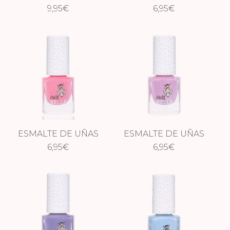
– SUPERNOVA
9,95
€
– STRAWBERRY N
6,95
€
CREAM
ESMALTE DE UÑAS
ESMALTE DE UÑAS
– PINK A BOO
6,95
€
– BUBBLE GUM
6,95
€