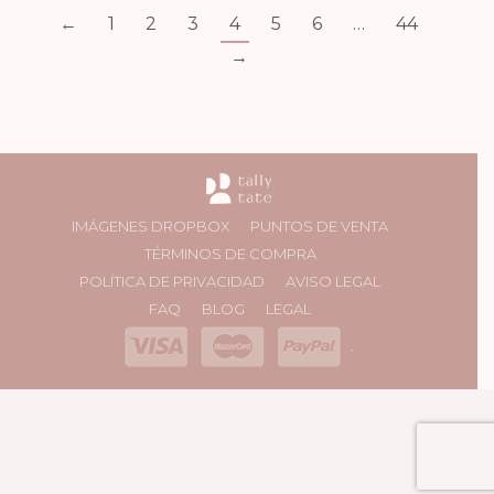
←
1
2
3
4
5
6
…
44
→
IMÁGENES DROPBOX
PUNTOS DE VENTA
TÉRMINOS DE COMPRA
POLÍTICA DE PRIVACIDAD
AVISO LEGAL
FAQ
BLOG
LEGAL
.