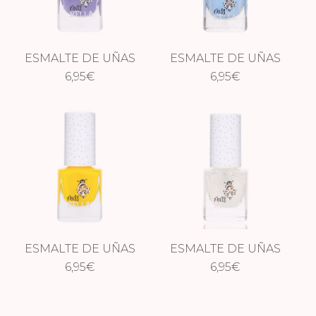
ESMALTE DE UÑAS
ESMALTE DE UÑAS
– SWEET
6,95
€
– BLUE BELL
6,95
€
LAVANDER
ESMALTE DE UÑAS
ESMALTE DE UÑAS
– SUN KISSED
6,95
€
GLITTER –
6,95
€
CONFETTI CLOUDS