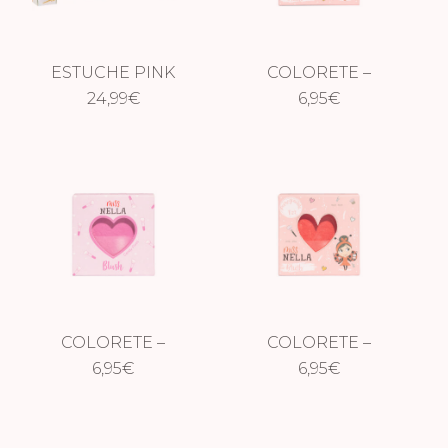
ESTUCHE PINK
COLORETE –
GIRLY GIRL
24,99
€
LOLLYPOP
6,95
€
ESSENTIALS
COLORETE –
COLORETE –
CANDY FLOSS
6,95
€
POMEGRANATE
6,95
€
FIZZ