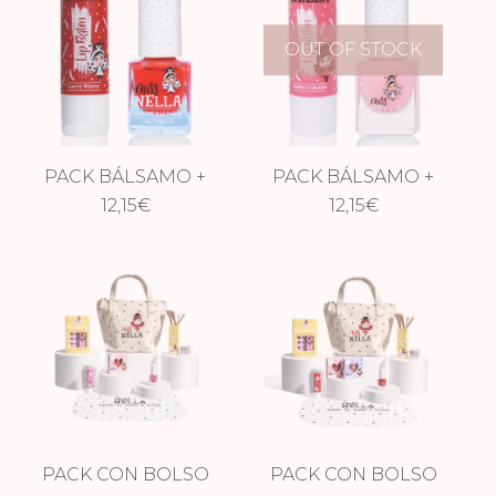
OUT OF STOCK
PACK BÁLSAMO +
PACK BÁLSAMO +
ESMALTE MISS
12,15
€
ESMALTE MISS
12,15
€
NELLA –
NELLA –
LUVVY/STRAWBERRY
BUTTER/CHEEKY
PACK CON BOLSO
PACK CON BOLSO