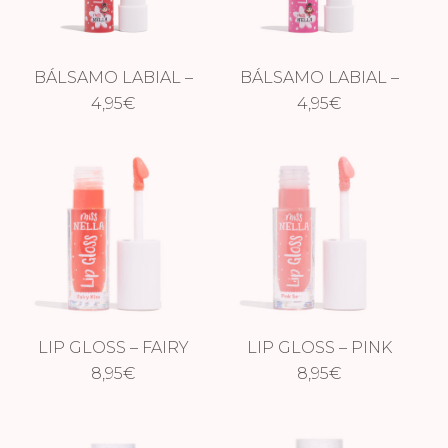
BÁLSAMO LABIAL –
BÁLSAMO LABIAL –
LUVVY WUVVY
4,95
€
SUGAR PLUM
4,95
€
LIP GLOSS – FAIRY
LIP GLOSS – PINK
8,95
KISS
€
SECRET
8,95
€