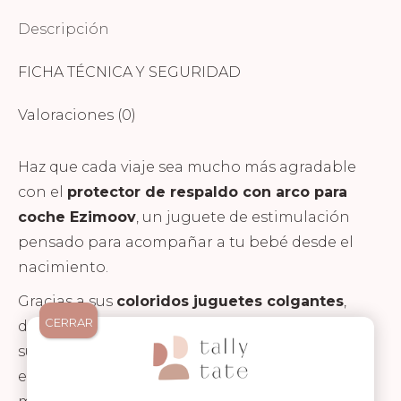
Descripción
FICHA TÉCNICA Y SEGURIDAD
Valoraciones (0)
Haz que cada viaje sea mucho más agradable
con el
protector de respaldo con arco para
coche Ezimoov
, un juguete de estimulación
pensado para acompañar a tu bebé desde el
nacimiento.
Gracias a sus
coloridos juguetes colgantes
,
CERRAR
despierta la curiosidad del pequeño y estimula
sus sentidos mientras viaja cómodamente en
el asiento trasero. Una forma ideal de