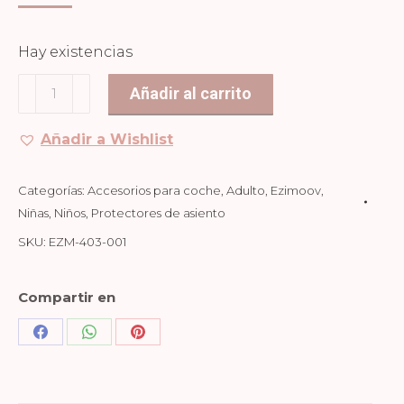
Hay existencias
PROTECTOR
Añadir al carrito
DE
RESPALDO
Añadir a Wishlist
CON
ARCO
Categorías:
Accesorios para coche
,
Adulto
,
Ezimoov
,
cantidad
Niñas
,
Niños
,
Protectores de asiento
SKU:
EZM-403-001
Compartir en
Share
Share
Share
on
on
on
Facebook
WhatsApp
Pinterest