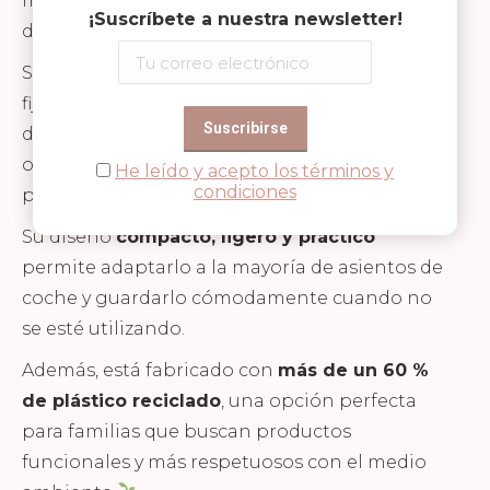
mantenerle entretenido, relajado y feliz
¡Suscríbete a nuestra newsletter!
durante desplazamientos cortos o largos.
Su
instalación es rápida y sencilla
, ya que se
fija fácilmente al reposacabezas del asiento
del coche. Además, su estructura estable
ofrece una sujeción segura para que el bebé
He leído y acepto los términos y
condiciones
pueda jugar con total tranquilidad.
Su diseño
compacto, ligero y práctico
permite adaptarlo a la mayoría de asientos de
coche y guardarlo cómodamente cuando no
se esté utilizando.
Además, está fabricado con
más de un 60 %
de plástico reciclado
, una opción perfecta
para familias que buscan productos
funcionales y más respetuosos con el medio