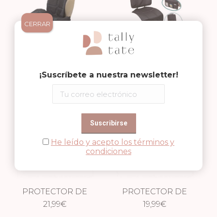
CERRAR
PROTECTOR DE
PROTECTOR DE
ASIENTO PREMIUM
34,99
€
ASIENTO 3 EN 1
29,99
€
¡Suscríbete a nuestra newsletter!
He leído y acepto los términos y
condiciones
PROTECTOR DE
PROTECTOR DE
ASIENTO
21,99
€
RESPALDO CON
19,99
€
COMPLETO
ORGANIZADOR