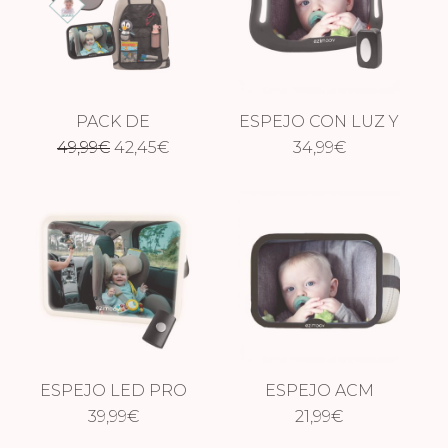
PACK DE
ESPEJO CON LUZ Y
El
El
49,99
NACIMIENTO
€
42,45
€
MANDO
34,99
€
precio
precio
original
actual
era:
es:
49,99€.
42,45€.
ESPEJO LED PRO
ESPEJO ACM
39,99
€
RECTANGULAR
21,99
€