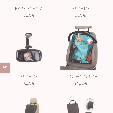
ESPEJO ACM
ESPEJO
REDONDO
19,99
€
DELANTERO CON
9,99
€
PINZA + VENTOSA
ESPEJO
PROTECTOR DE
DELANTERO CLIP
16,99
€
RESPALDO CON
44,99
€
ARCO