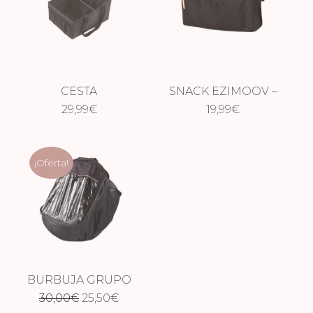
CESTA
SNACK EZIMOOV –
ORGANIZADORA
29,99
€
19,99
2 EN 1
€
¡Oferta!
BURBUJA GRUPO
El
El
30,00
€
0
25,50
€