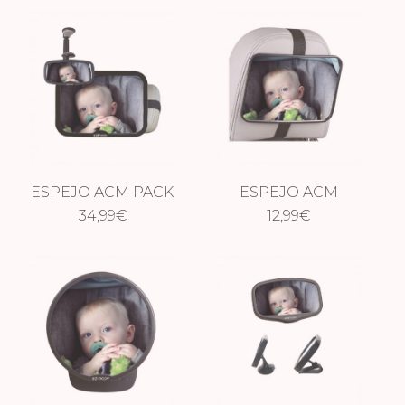
ESPEJO ACM PACK
ESPEJO ACM
34,99
2
€
PLANO
12,99
€