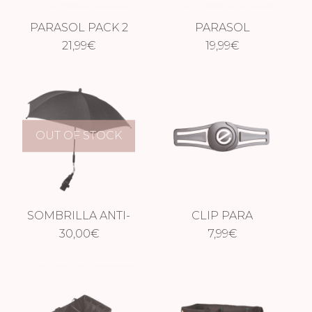
PARASOL PACK 2
PARASOL
21,99
€
ENROLLABLE-
19,99
€
PACK 2 UNIDADES
OUT OF STOCK
SOMBRILLA ANTI-
CLIP PARA
UV UNIVERSAL
30,00
€
CINTURON DE
7,99
€
SEGURIDAD