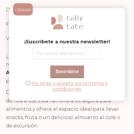
Descripción
CERRAR
FICHA TÉCNICA Y SEGURIDAD
Valoraciones (0)
¡Suscríbete a nuestra newsletter!
¿Hambriento como un oso? Entonces la
resistente
lunchbox de acero inoxidable de
Affenzahn,
es la compañera perfecta para las
pausas de comida de los más pequeños.
He leído y acepto los términos y
condiciones
Diseñada para acompañar todas las aventuras
del día a día, esta fiambrera es segura para
alimentos y ofrece el espacio ideal para llevar
snacks, fruta o un delicioso almuerzo al cole o
de excursión.