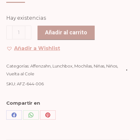
Hay existencias
LUNCHBOX
Añadir al carrito
ACERO
AFFENZAHN
Añadir a Wishlist
-
PRADERA
Categorías:
Affenzahn
,
Lunchbox
,
Mochilas
,
Niñas
,
Niños
,
cantidad
Vuelta al Cole
SKU:
AFZ-644-006
Compartir en
Share
Share
Share
on
on
on
Facebook
WhatsApp
Pinterest