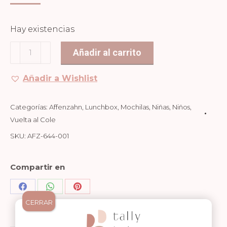
Hay existencias
LUNCHBOX
Añadir al carrito
ACERO
AFFENZAHN
Añadir a Wishlist
-
MUNDO
Categorías:
Affenzahn
,
Lunchbox
,
Mochilas
,
Niñas
,
Niños
,
SUBMARINO
Vuelta al Cole
cantidad
SKU:
AFZ-644-001
Compartir en
Share
Share
Share
CERRAR
on
on
on
Facebook
WhatsApp
Pinterest