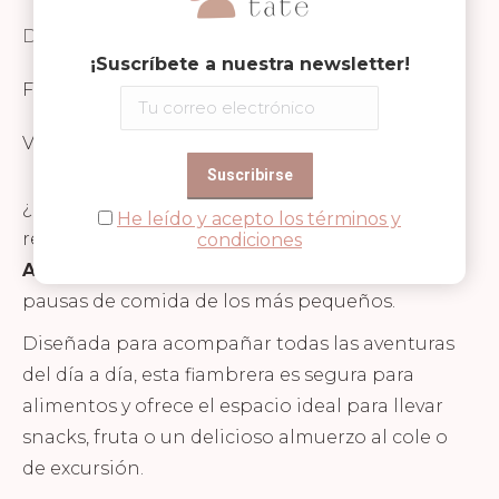
Descripción
¡Suscríbete a nuestra newsletter!
FICHA TÉCNICA Y SEGURIDAD
Valoraciones (0)
¿Hambriento como un oso? Entonces la
He leído y acepto los términos y
resistente
lunchbox de acero inoxidable de
condiciones
Affenzahn,
es la compañera perfecta para las
pausas de comida de los más pequeños.
Diseñada para acompañar todas las aventuras
del día a día, esta fiambrera es segura para
alimentos y ofrece el espacio ideal para llevar
snacks, fruta o un delicioso almuerzo al cole o
de excursión.