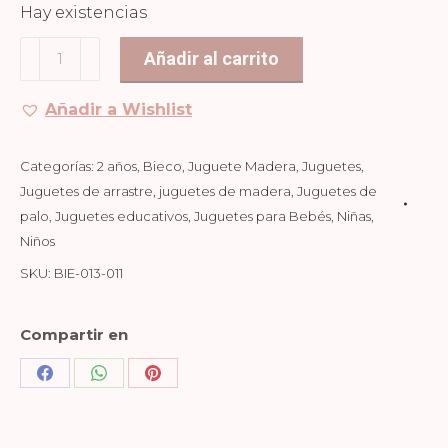
Hay existencias
Juguete
Añadir al carrito
de
palo
Añadir a Wishlist
+
rueda
Categorías:
2 años
,
Bieco
,
Juguete Madera
,
Juguetes
,
Unicornio
Juguetes de arrastre
,
juguetes de madera
,
Juguetes de
Sand
palo
,
Juguetes educativos
,
Juguetes para Bebés
,
Niñas
,
Niños
cantidad
SKU:
BIE-013-011
Compartir en
Share
Share
Share
on
on
on
Facebook
WhatsApp
Pinterest