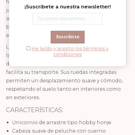
fomentando la creatividad, la coordinación y el
¡Suscríbete a nuestra newsletter!
juego activo desde edades tempranas. Su
suave cabeza de peluche, junto con sus ojos
bordados y su brillante cuerno, lo convierten
en un personaje lleno de ternura y magia.
La melena se puede peinar para personalizar
He leído y acepto los términos y
condiciones
la experiencia de juego, mientras que el palo
de madera resistente, divisible en dos partes,
facilita su transporte. Sus ruedas integradas
permiten un desplazamiento suave y cómodo,
respetando el suelo tanto en interiores como
en exteriores.
CARACTERÍSTICAS:
Unicornio de arrastre tipo hobby horse
Cabeza suave de peluche con cuerno