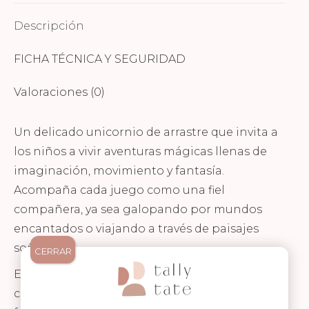
Descripción
FICHA TÉCNICA Y SEGURIDAD
Valoraciones (0)
Un delicado unicornio de arrastre que invita a
los niños a vivir aventuras mágicas llenas de
imaginación, movimiento y fantasía.
Acompaña cada juego como una fiel
compañera, ya sea galopando por mundos
encantados o viajando a través de paisajes
soñados.
CERRAR
Este encantador unicornio tipo hobby horse
combina juego simbólico y actividad física,