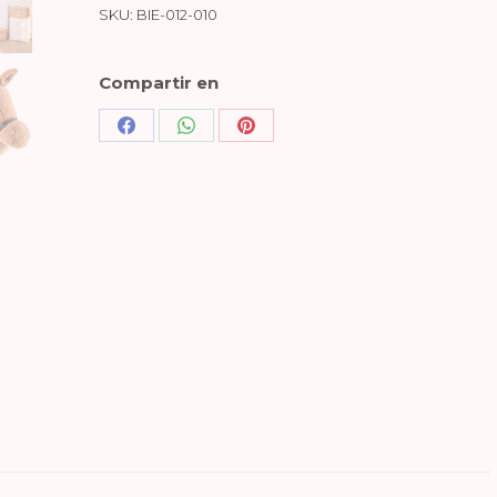
SKU:
BIE-012-010
Compartir en
Share
Share
Share
on
on
on
Facebook
WhatsApp
Pinterest