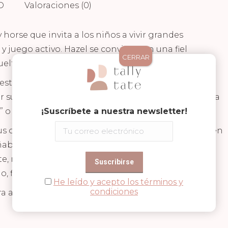
D
Valoraciones (0)
horse que invita a los niños a vivir grandes
 juego activo. Hazel se convierte en una fiel
CERRAR
elta a la creatividad en cada paseo.
 este juguete combina juego simbólico, actividad
ear sus propias historias: desde paseos mágicos hasta
” o momentos de fantasía sin límites.
¡Suscríbete a nuestra newsletter!
us ojos bordados y su melena peinable, lo convierten
able. El palo de madera es resistente y se puede
te, mientras que las ruedas traseras y las asas
 fluido y respetuoso con el suelo.
He leído y acepto los términos y
condiciones
ra acompañar también a niños mayores, creciendo