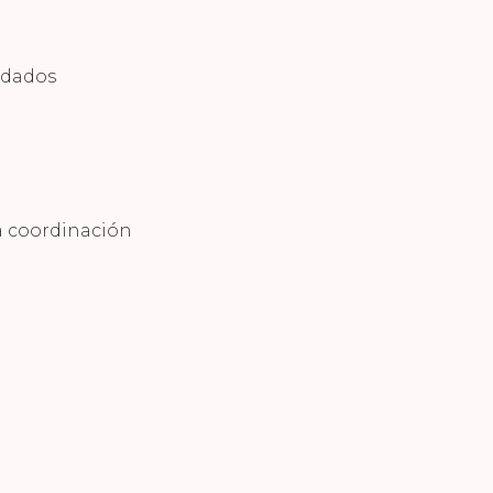
rdados
e
la coordinación