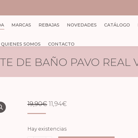
DA
MARCAS
REBAJAS
NOVEDADES
CATÁLOGO
QUIENES SOMOS
CONTACTO
TE DE BAÑO PAVO REAL 
EL
EL
19,90
€
11,94
€
PRECIO
PRECIO
ORIGINAL
ACTUAL
Hay existencias
ERA:
ES: