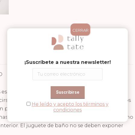
CERRAR
¡Suscríbete a nuestra newsletter!
D
Valoraciones (0)
 esculpido y pintado a mano, lo que hace que cada
irse pequeñas variaciones en los productos y en los
He leído y acepto los términos y
un producto totalmente natural, ecológico y no
condiciones
nas). Está diseñado sin válvula, lo que significa que no
nterior. El juguete de baño no se deben exponer