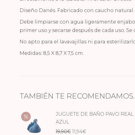
Diseño Danés. Fabricado con caucho natural.
Debe limpiarse con agua ligeramente enjabo
primer uso y secarse después de cada uso. Se 
No apto para el lavavajillas ni para esterilizar
Medidas: 8,5 X 8,7 X 7,5 cm.
TAMBIÉN TE RECOMENDAMOS
JUGUETE DE BAÑO PAVO REAL
AZUL
El
El
19,90
€
11,94
€