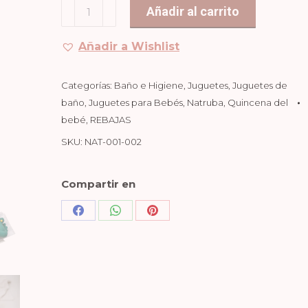
Juguete
Añadir al carrito
19,90€.
11,94€.
de
Baño
Añadir a Wishlist
Pavo
Real
Categorías:
Baño e Higiene
,
Juguetes
,
Juguetes de
Verde
baño
,
Juguetes para Bebés
,
Natruba
,
Quincena del
cantidad
bebé
,
REBAJAS
SKU:
NAT-001-002
Compartir en
Share
Share
Share
on
on
on
Facebook
WhatsApp
Pinterest