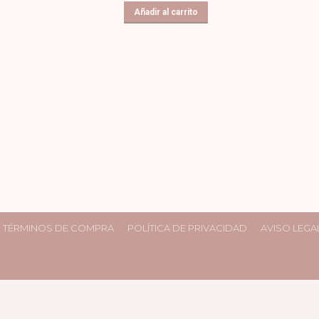
original
actual
Añadir al carrito
era:
es:
19,90€.
11,94€.
TÉRMINOS DE COMPRA
POLÍTICA DE PRIVACIDAD
AVISO LEGA