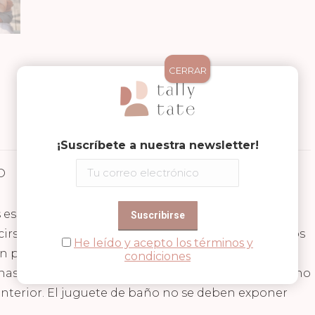
CERRAR
¡Suscríbete a nuestra newsletter!
D
Valoraciones (0)
 esculpido y pintado a mano, lo que hace que cada
irse pequeñas variaciones en los productos y en los
He leído y acepto los términos y
un producto totalmente natural, ecológico y no
condiciones
nas). Está diseñado sin válvula, lo que significa que no
nterior. El juguete de baño no se deben exponer