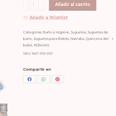
Juguete
Añadir al carrito
19,90€.
11,94€.
de
Baño
Añadir a Wishlist
Pavo
Real
Categorías:
Baño e Higiene
,
Juguetes
,
Juguetes de
Azul
baño
,
Juguetes para Bebés
,
Natruba
,
Quincena del
cantidad
bebé
,
REBAJAS
SKU:
NAT-001-001
Compartir en
Share
Share
Share
on
on
on
Facebook
WhatsApp
Pinterest