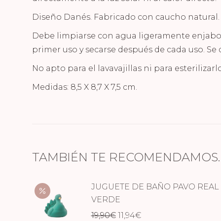
Diseño Danés. Fabricado con caucho natural.
Debe limpiarse con agua ligeramente enjabo
primer uso y secarse después de cada uso. Se 
No apto para el lavavajillas ni para esterilizar
Medidas: 8,5 X 8,7 X 7,5 cm.
TAMBIÉN TE RECOMENDAMOS
JUGUETE DE BAÑO PAVO REAL
VERDE
El
El
19,90
€
11,94
€