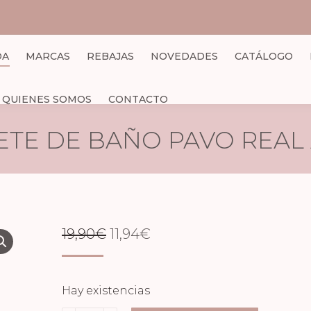
DA
MARCAS
REBAJAS
NOVEDADES
CATÁLOGO
QUIENES SOMOS
CONTACTO
ETE DE BAÑO PAVO REAL
EL
EL
19,90
€
11,94
€
PRECIO
PRECIO
ORIGINAL
ACTUAL
Hay existencias
ERA:
ES: