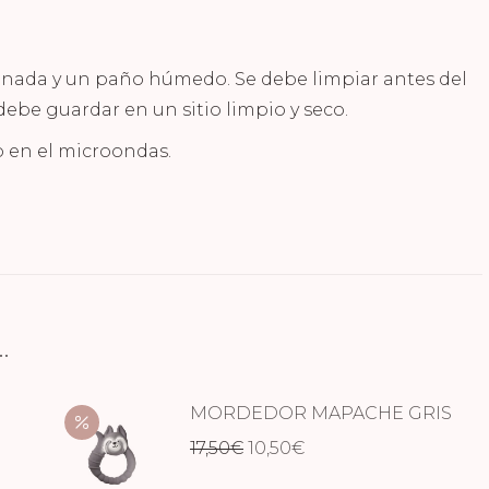
nada y un paño húmedo. Se debe limpiar antes del
debe guardar en un sitio limpio y seco.
lo en el microondas.
…
MORDEDOR MAPACHE GRIS
El
El
17,50
€
10,50
€
precio
precio