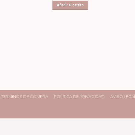
original
actual
Añadir al carrito
era:
es:
17,50€.
10,50€.
TÉRMINOS DE COMPRA
POLÍTICA DE PRIVACIDAD
AVISO LEGA