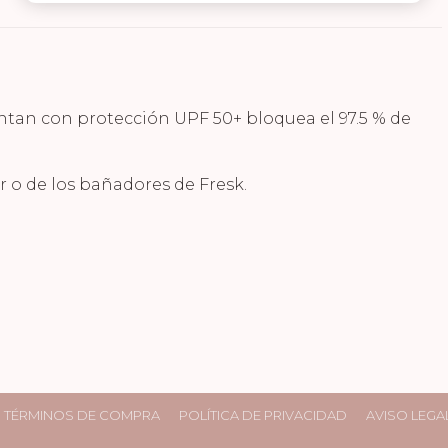
Facebook
WhatsApp
Pinterest
entan con protección UPF 50+ bloquea el 97.5 % de
r o de los bañadores de Fresk.
TÉRMINOS DE COMPRA
POLÍTICA DE PRIVACIDAD
AVISO LEGA