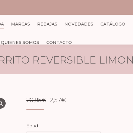
DA
MARCAS
REBAJAS
NOVEDADES
CATÁLOGO
QUIENES SOMOS
CONTACTO
RRITO REVERSIBLE LIMO
EL
EL
20,95
€
12,57
€
PRECIO
PRECIO
ORIGINAL
ACTUAL
Edad
ERA:
ES: