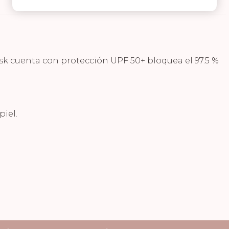
Facebook
WhatsApp
Pinterest
sk cuenta con protección UPF 50+ bloquea el 97.5 %
piel.