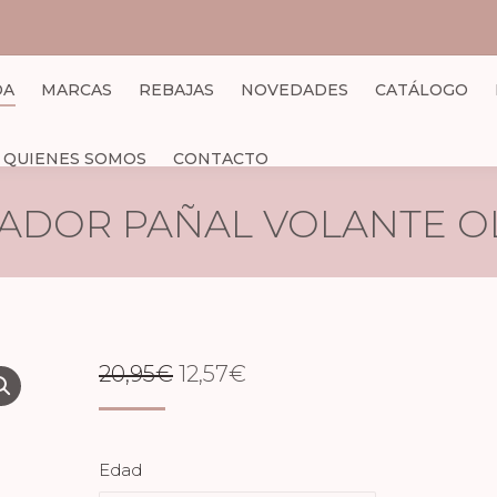
DA
MARCAS
REBAJAS
NOVEDADES
CATÁLOGO
QUIENES SOMOS
CONTACTO
ADOR PAÑAL VOLANTE O
EL
EL
20,95
€
12,57
€
PRECIO
PRECIO
ORIGINAL
ACTUAL
Edad
ERA:
ES: