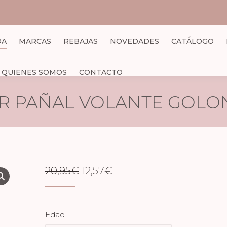
DA
MARCAS
REBAJAS
NOVEDADES
CATÁLOGO
QUIENES SOMOS
CONTACTO
 PAÑAL VOLANTE GOLO
EL
EL
20,95
€
12,57
€
PRECIO
PRECIO
ORIGINAL
ACTUAL
Edad
ERA:
ES: