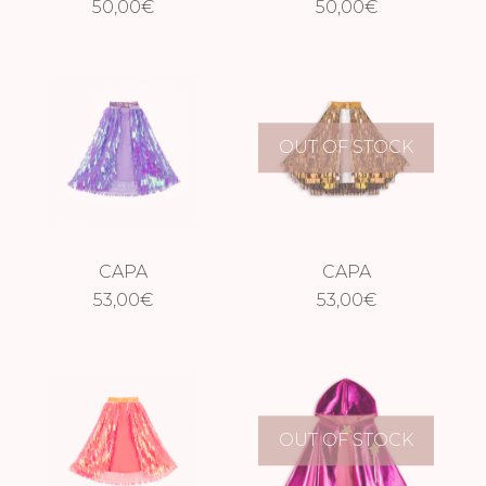
50,00
€
50,00
€
OUT OF STOCK
CAPA
CAPA
HOLOGRÁFICA
53,00
€
HOLOGRÁFICA
53,00
€
PÚRPURA
DORADA
OUT OF STOCK