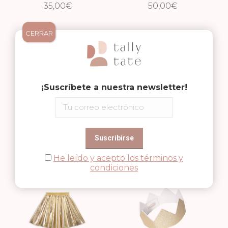
MULTICOLOR
35,00
€
50,00
€
CERRAR
¡Suscríbete a nuestra newsletter!
FALDA
FALDA FUNKY
CORAZONES
37,99
€
25,00
ROSA
€
He leído y acepto los términos y
condiciones