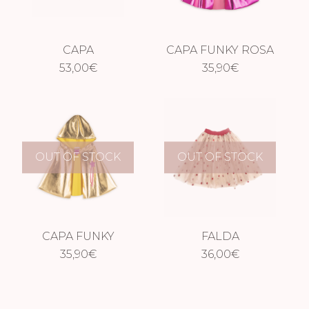
CAPA
CAPA FUNKY ROSA
HOLOGRÁFICA
53,00
€
35,90
€
CORAL
OUT OF STOCK
OUT OF STOCK
CAPA FUNKY
FALDA
DORADA
35,90
€
CORAZONES
36,00
€
ROJOS LARGA