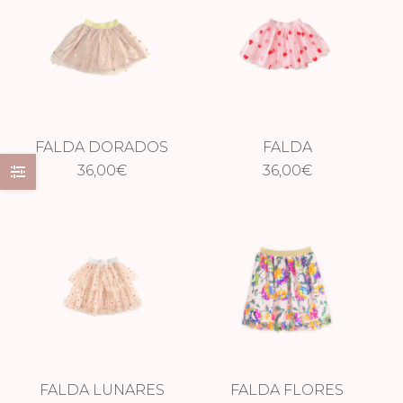
FALDA DORADOS
FALDA
CORTA
36,00
€
CORAZONES ROSA
36,00
€
CORTA
FALDA LUNARES
FALDA FLORES