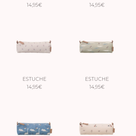
14,95
AZUL
€
CABALLITO DE
14,95
€
MAR
ESTUCHE
ESTUCHE
GROSELLAS
14,95
€
COCODRILO
14,95
€