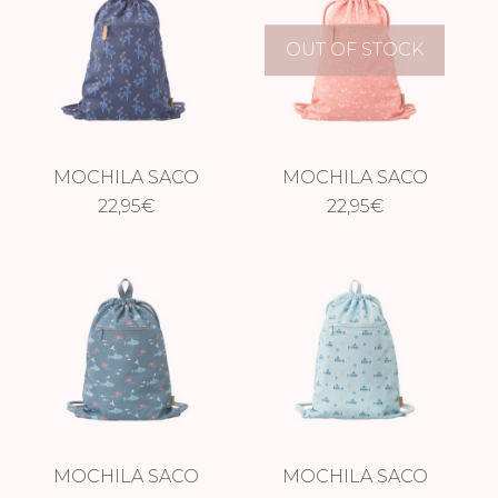
OUT OF STOCK
MOCHILA SACO
MOCHILA SACO
MONO
22,95
€
MARIPOSAS
22,95
€
MOCHILA SACO
MOCHILA SACO