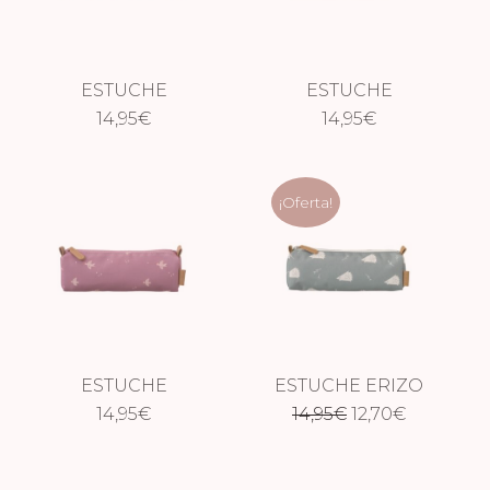
ESTUCHE
ESTUCHE
DINOSAURIO
14,95
€
CONEJITO
14,95
€
¡Oferta!
ESTUCHE
ESTUCHE ERIZO
El
El
GOLONDRINA
14,95
€
14,95
€
12,70
€
precio
precio
original
actual