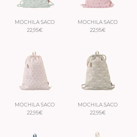
MOCHILA SACO
MOCHILA SACO
SURF AZUL
22,95
€
CABALLITO DE
22,95
€
MAR
MOCHILA SACO
MOCHILA SACO
GROSELLAS
22,95
€
COCODRILO
22,95
€