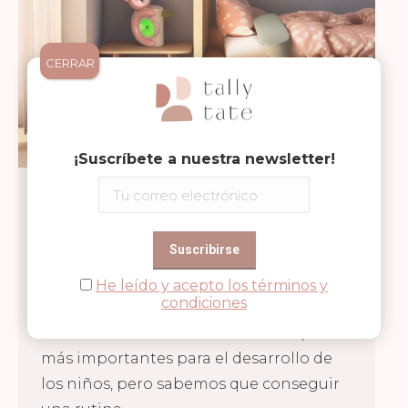
CERRAR
¡Suscríbete a nuestra newsletter!
¡NOVEDAD, RELOJ KOALA DE
Uncategorised
Por
Tallytate
27/02/2025
PABOBO!
Deja un comentario
MEJORA LAS RUTINAS DE SUEÑO CON
He leído y acepto los términos y
condiciones
EL RELOJ KOALA DE PABOBO
El sueño es uno de los pilares
más importantes para el desarrollo de
los niños, pero sabemos que conseguir