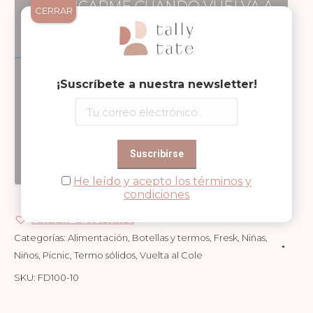
NOTIFICARME CUANDO VUELVA A
CERRAR
ESTAR DISPONIBLE
¡Suscríbete a nuestra newsletter!
Notificarme
He leído y acepto los términos y
condiciones
Añadir a Wishlist
Categorías:
Alimentación
,
Botellas y termos
,
Fresk
,
Niñas
,
Niños
,
Picnic
,
Termo sólidos
,
Vuelta al Cole
SKU:
FD100-10