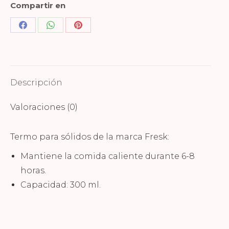
Compartir en
Share
Share
Share
on
on
on
Facebook
WhatsApp
Pinterest
Descripción
Valoraciones (0)
Termo para sólidos de la marca Fresk:
Mantiene la comida caliente durante 6-8
horas.
Capacidad: 300 ml.