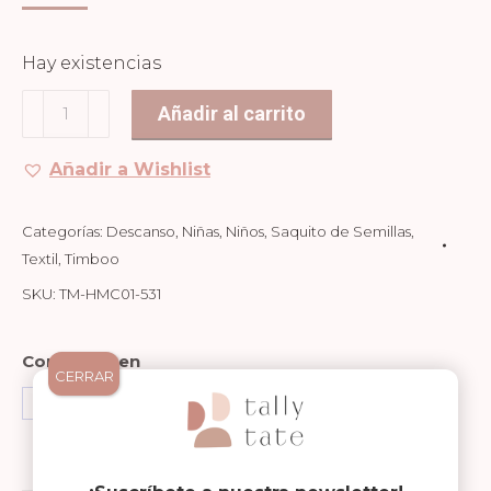
Hay existencias
Saquito
Añadir al carrito
de
Semillas
Añadir a Wishlist
Misty
rose
Categorías:
Descanso
,
Niñas
,
Niños
,
Saquito de Semillas
,
cantidad
Textil
,
Timboo
SKU:
TM-HMC01-531
Compartir en
CERRAR
Share
Share
Share
on
on
on
Facebook
WhatsApp
Pinterest