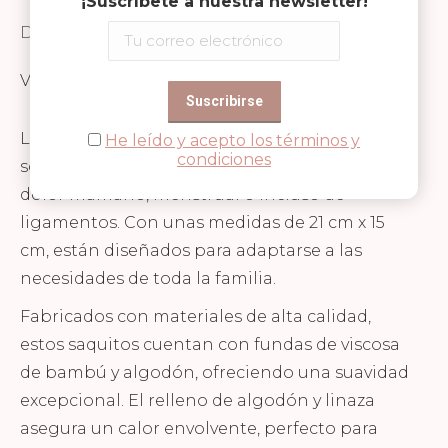
¡Suscríbete a nuestra newsletter!
Descripción
Valoraciones (0)
Los saquitos térmicos de Timboo son la
He leído y acepto los términos y
condiciones
solución ideal para los cólicos del lactante, el
dolor mamario, menstrual o incluso de
ligamentos. Con unas medidas de 21 cm x 15
cm, están diseñados para adaptarse a las
necesidades de toda la familia.
Fabricados con materiales de alta calidad,
estos saquitos cuentan con fundas de viscosa
de bambú y algodón, ofreciendo una suavidad
excepcional. El relleno de algodón y linaza
asegura un calor envolvente, perfecto para