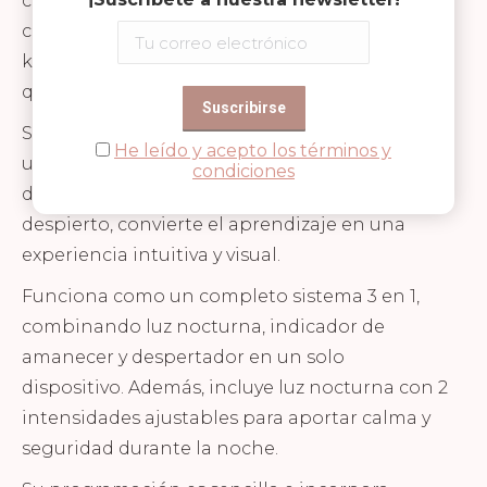
comprenden que deben permanecer en la
cama. A la hora programada por los padres, el
koala “despierta” y les indica de forma clara
que ya pueden empezar el día.
Su pantalla dual digital y analógica, junto con
He leído y acepto los términos y
un indicador día/noche y una simpática carita
condiciones
de koala que gira entre estado dormido y
despierto, convierte el aprendizaje en una
experiencia intuitiva y visual.
Funciona como un completo sistema 3 en 1,
combinando luz nocturna, indicador de
amanecer y despertador en un solo
dispositivo. Además, incluye luz nocturna con 2
intensidades ajustables para aportar calma y
seguridad durante la noche.