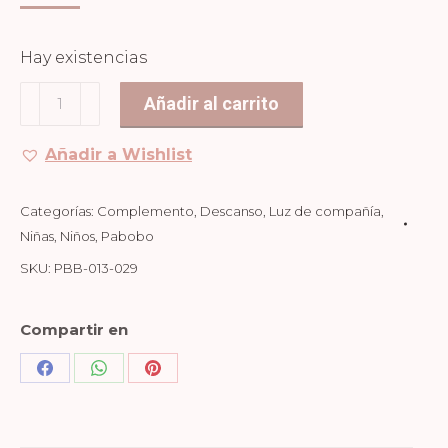
Hay existencias
Reloj
Añadir al carrito
Koala
cantidad
Añadir a Wishlist
Categorías:
Complemento
,
Descanso
,
Luz de compañía
,
Niñas
,
Niños
,
Pabobo
SKU:
PBB-013-029
Compartir en
Share
Share
Share
on
on
on
Facebook
WhatsApp
Pinterest