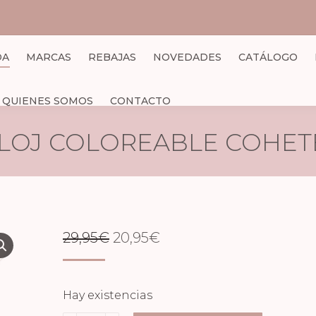
DA
MARCAS
REBAJAS
NOVEDADES
CATÁLOGO
QUIENES SOMOS
CONTACTO
LOJ COLOREABLE COHET
EL
EL
29,95
€
20,95
€
PRECIO
PRECIO
ORIGINAL
ACTUAL
Hay existencias
ERA:
ES: