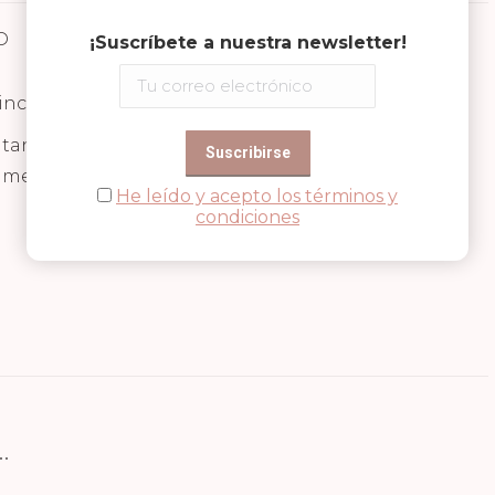
D
Valoraciones (0)
¡Suscríbete a nuestra newsletter!
ncluye 4 rotuladores en distintos colores.
tando sobre su reloj gracias a que la correa es
edo o sumergirla el agua la tinta se borrará.
He leído y acepto los términos y
condiciones
…