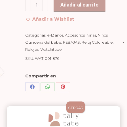
RELOJ
Añadir al carrito
29,95€.
20,95€.
COLOREABLE
COHETES
Añadir a Wishlist
cantidad
Categorías:
4-12 años
,
Accesorios
,
Niñas
,
Niños
,
Quincena del bebé
,
REBAJAS
,
Reloj Coloreable
,
Relojes
,
Watchitude
SKU:
WAT-001-876
Compartir en
Share
Share
Share
on
on
on
Facebook
WhatsApp
Pinterest
CERRAR