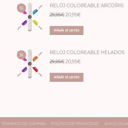
RELOJ COLOREABLE ARCOÍRIS
El
El
29,95
€
20,95
€
precio
precio
original
actual
Añadir al carrito
era:
es:
29,95€.
20,95€.
RELOJ COLOREABLE HELADOS
El
El
29,95
€
20,95
€
precio
precio
original
actual
Añadir al carrito
era:
es:
29,95€.
20,95€.
TÉRMINOS DE COMPRA
POLÍTICA DE PRIVACIDAD
AVISO LEGA