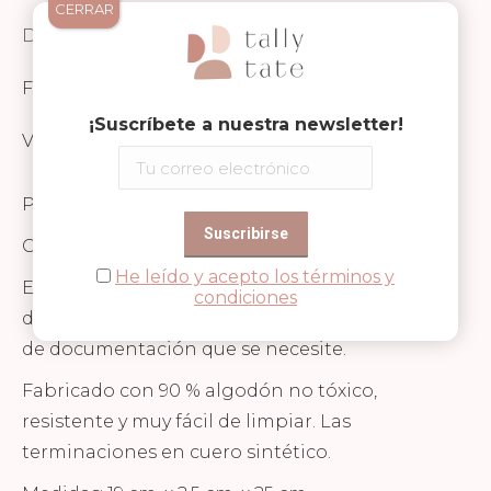
CERRAR
Descripción
FICHA TÉCNICA Y SEGURIDAD
¡Suscríbete a nuestra newsletter!
Valoraciones (0)
Porta documentos de Play and Store.
Con el diseño de tu colección favorita.
He leído y acepto los términos y
En su interior tiene 5 compartimentos de
condiciones
distintos tamaños para guardar cualquier tipo
de documentación que se necesite.
Fabricado con 90 % algodón no tóxico,
resistente y muy fácil de limpiar. Las
terminaciones en cuero sintético.