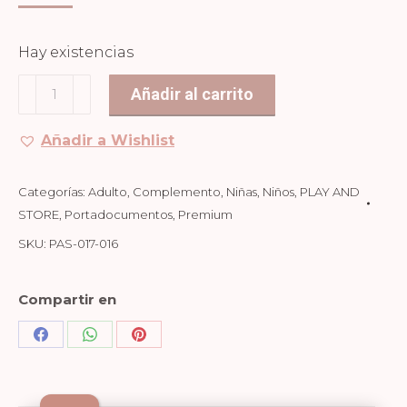
Hay existencias
PORTADOCUMENTOS
Añadir al carrito
OTTER
cantidad
Añadir a Wishlist
Categorías:
Adulto
,
Complemento
,
Niñas
,
Niños
,
PLAY AND
STORE
,
Portadocumentos
,
Premium
SKU:
PAS-017-016
Compartir en
Share
Share
Share
on
on
on
Facebook
WhatsApp
Pinterest