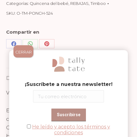
Categorías:
Quincena del bebé
,
REBAJAS
,
Timboo
SKU:
O-TM-PONCH-524
Compartir en
Share
Share
Share
CERRAR
on
on
on
Facebook
WhatsApp
Pinterest
Descripción
¡Suscríbete a nuestra newsletter!
Valoraciones (0)
El poncho de Timboo es una prenda versátil y
cómoda, perfecta para niños de 1 a 4 años.
He leído y acepto los términos y
Confeccionado con una suave mezcla de 90%
condiciones
bambú y 10% poliéster, ofrece una textura