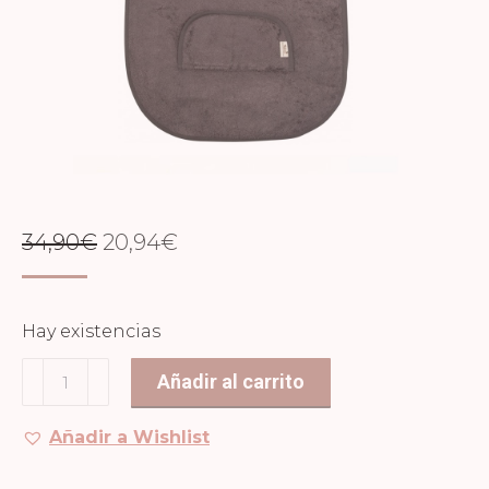
EL
EL
34,90
€
20,94
€
PRECIO
PRECIO
ORIGINAL
ACTUAL
Hay existencias
ERA:
ES:
Poncho
Añadir al carrito
34,90€.
20,94€.
Graphit
cantidad
Añadir a Wishlist