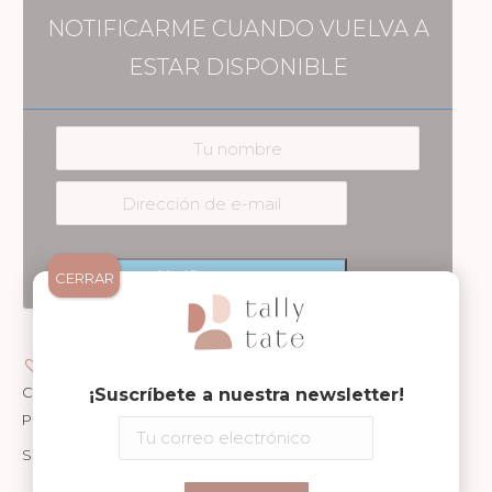
NOTIFICARME CUANDO VUELVA A
ESTAR DISPONIBLE
Notificarme
CERRAR
Añadir a Wishlist
Categorías:
4-5 años
,
43 mm
,
Jugar
,
Juguetes
,
Niñas
,
Niños
,
¡Suscríbete a nuestra newsletter!
Pelotas
,
Ratatam
SKU:
RTM-018-001