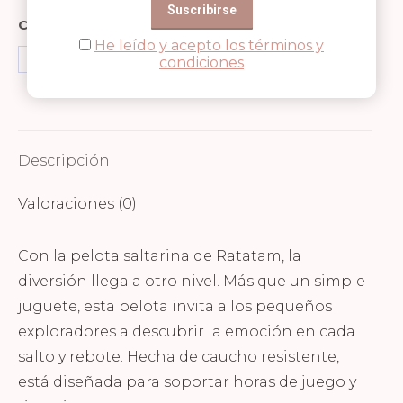
Compartir en
He leído y acepto los términos y
condiciones
Share
Share
Share
on
on
on
Facebook
WhatsApp
Pinterest
Descripción
Valoraciones (0)
Con la pelota saltarina de Ratatam, la
diversión llega a otro nivel. Más que un simple
juguete, esta pelota invita a los pequeños
exploradores a descubrir la emoción en cada
salto y rebote. Hecha de caucho resistente,
está diseñada para soportar horas de juego y