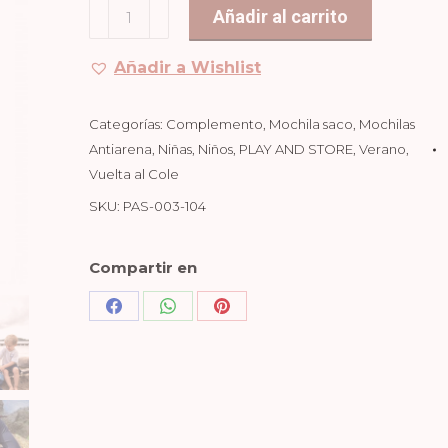
MOCHILA
Añadir al carrito
SACO
SHARKS
Añadir a Wishlist
cantidad
Categorías:
Complemento
,
Mochila saco
,
Mochilas
Antiarena
,
Niñas
,
Niños
,
PLAY AND STORE
,
Verano
,
Vuelta al Cole
SKU:
PAS-003-104
Compartir en
Share
Share
Share
on
on
on
Facebook
WhatsApp
Pinterest