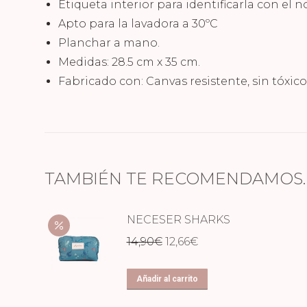
Etiqueta interior para identificarla con el 
Apto para la lavadora a 30ºC
Planchar a mano.
Medidas: 28.5 cm x 35 cm.
Fabricado con: Canvas resistente, sin tóxico
TAMBIÉN TE RECOMENDAMOS
NECESER SHARKS
El
El
14,90
€
12,66
€
precio
precio
original
actual
Añadir al carrito
era:
es: