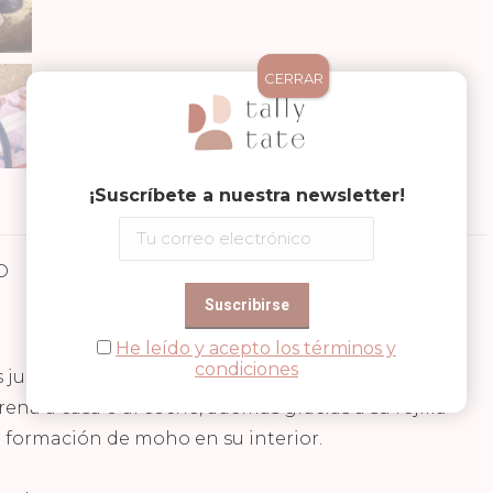
CERRAR
¡Suscríbete a nuestra newsletter!
D
Valoraciones (0)
He leído y acepto los términos y
condiciones
 juguetes.
arena a casa o al coche, además gracias a su rejilla
la formación de moho en su interior.