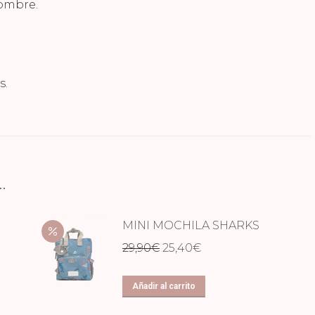
nombre.
s.
…
MINI MOCHILA SHARKS
El
El
29,90
€
25,40
€
precio
precio
original
actual
Añadir al carrito
era:
es: