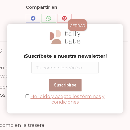
Compartir en
Share
Share
Share
CERRAR
on
on
on
Facebook
WhatsApp
Pinterest
D
Valoraciones (0)
¡Suscríbete a nuestra newsletter!
 el mejor amigo de los niños, la querrán llevar a
 vacaciones, etc.
oder escribir los datos personales del niño o de la
os datos se ocultan.
He leído y acepto los términos y
condiciones
como en la trasera.