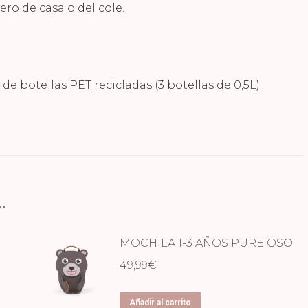
ro de casa o del cole.
de botellas PET recicladas (3 botellas de 0,5L).
…
E
MOCHILA 1-3 AÑOS PURE OSO
49,99
€
Añadir al carrito