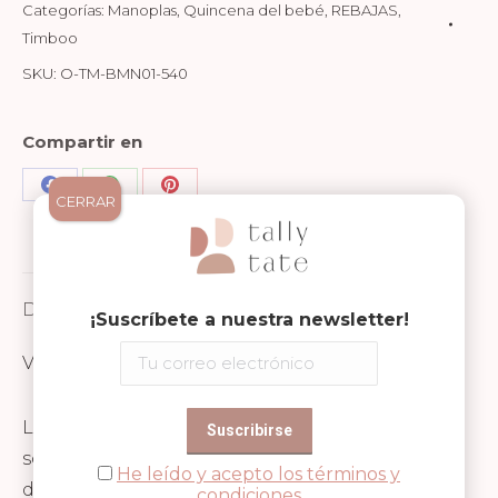
Categorías:
Manoplas
,
Quincena del bebé
,
REBAJAS
,
Timboo
SKU:
O-TM-BMN01-540
Compartir en
Share
Share
Share
CERRAR
on
on
on
Facebook
WhatsApp
Pinterest
Descripción
¡Suscríbete a nuestra newsletter!
Valoraciones (0)
Las manoplas de Timboo para recién nacidos
son el accesorio ideal para proteger la
He leído y acepto los términos y
delicada piel del bebé y evitar que se arañe.
condiciones