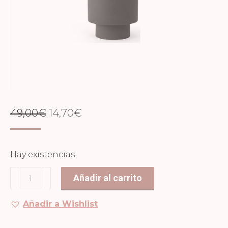
EL
EL
49,00
€
14,70
€
PRECIO
PRECIO
ORIGINAL
ACTUAL
Hay existencias
ERA:
ES:
Macetero
Añadir al carrito
49,00€.
14,70€.
Inka
Kana
Añadir a Wishlist
Pot