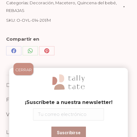
Anthracite
Categorías:
Decoración
,
Macetero
,
Quincena del bebé
,
Medium
REBAJAS
cantidad
SKU:
O-OYL-014-201/M
Compartir en
Share
Share
Share
on
on
on
CERRAR
Facebook
WhatsApp
Pinterest
Descripción
FICHA TÉCNICA Y SEGURIDAD
¡Suscríbete a nuestra newsletter!
Valoraciones (0)
Los maceteros la marca OYOY Living Design