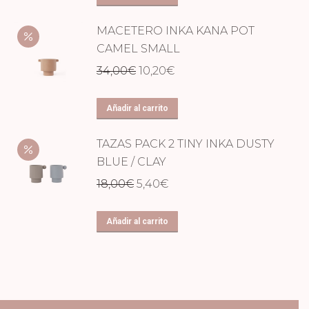
era:
es:
MACETERO INKA KANA POT
28,00€.
8,40€.
CAMEL SMALL
El
El
34,00
€
10,20
€
precio
precio
original
actual
Añadir al carrito
era:
es:
TAZAS PACK 2 TINY INKA DUSTY
34,00€.
10,20€.
BLUE / CLAY
El
El
18,00
€
5,40
€
precio
precio
original
actual
Añadir al carrito
era:
es:
18,00€.
5,40€.