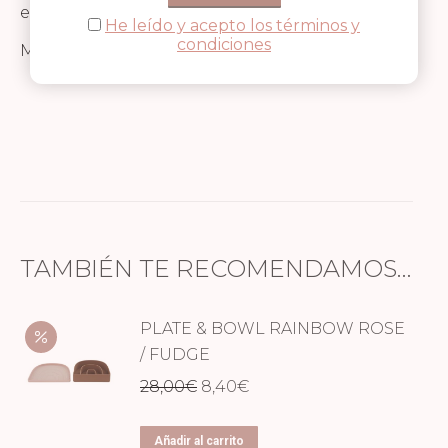
están fabricados con 100% cerámica.
He leído y acepto los términos y
condiciones
Medidas Macetero Mediano: 15 x 16 cm.
TAMBIÉN TE RECOMENDAMOS…
PLATE & BOWL RAINBOW ROSE
/ FUDGE
El
El
28,00
€
8,40
€
precio
precio
original
actual
Añadir al carrito