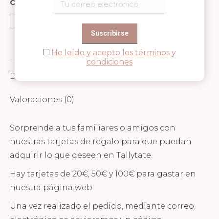
Compartir en
Share
Share
Share
on
on
on
He leído y acepto los términos y
Facebook
WhatsApp
Pinterest
condiciones
Descripción
Valoraciones (0)
Sorprende a tus familiares o amigos con
nuestras tarjetas de regalo para que puedan
adquirir lo que deseen en Tallytate.
Hay tarjetas de 20€, 50€ y 100€ para gastar en
nuestra página web.
Una vez realizado el pedido, mediante correo