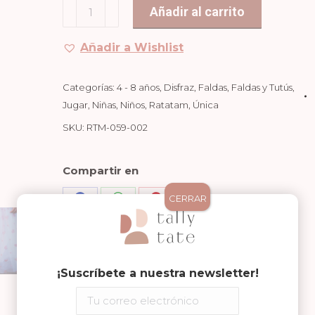
FALDA
Añadir al carrito
CORAZONES
cantidad
Añadir a Wishlist
Categorías:
4 - 8 años
,
Disfraz
,
Faldas
,
Faldas y Tutús
,
Jugar
,
Niñas
,
Niños
,
Ratatam
,
Única
SKU:
RTM-059-002
Compartir en
CERRAR
Share
Share
Share
on
on
on
Facebook
WhatsApp
Pinterest
¡Suscríbete a nuestra newsletter!