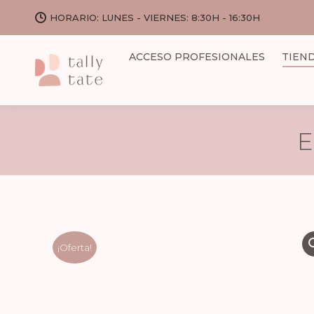
HORARIO: LUNES - VIERNES: 8:30H - 16:30H
ACCESO PROFESIONALES
TIEN
E
¡Oferta!