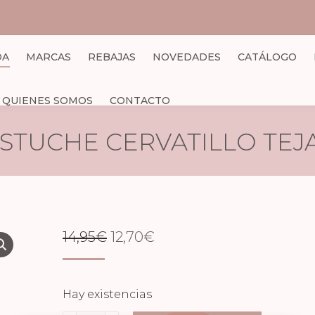
DA
MARCAS
REBAJAS
NOVEDADES
CATÁLOGO
QUIENES SOMOS
CONTACTO
STUCHE CERVATILLO TEJ
EL
EL
14,95
€
12,70
€
PRECIO
PRECIO
ORIGINAL
ACTUAL
Hay existencias
ERA:
ES: