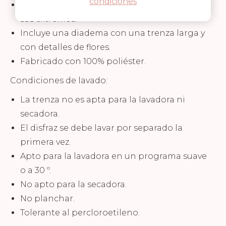
condiciones
Con mangas abullonadas con organza en
sus extremos.
Incluye una diadema con una trenza larga y
con detalles de flores.
Fabricado con 100% poliéster.
Condiciones de lavado:
La trenza no es apta para la lavadora ni
secadora.
El disfraz se debe lavar por separado la
primera vez.
Apto para la lavadora en un programa suave
o a 30 º.
No apto para la secadora.
No planchar.
Tolerante al percloroetileno.