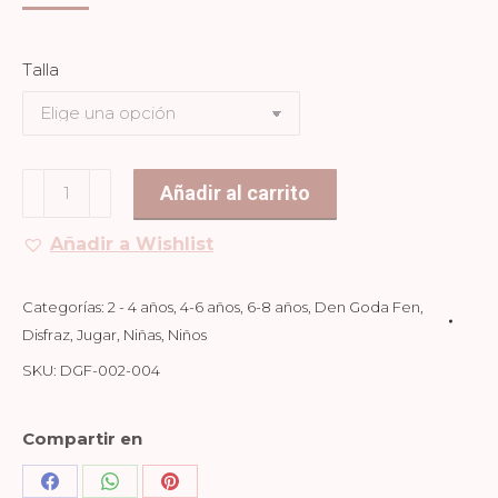
Talla
DISFRAZ
Añadir al carrito
PRINCESA
Añadir a Wishlist
PÚRPURA
cantidad
Categorías:
2 - 4 años
,
4-6 años
,
6-8 años
,
Den Goda Fen
,
Disfraz
,
Jugar
,
Niñas
,
Niños
SKU:
DGF-002-004
Compartir en
Share
Share
Share