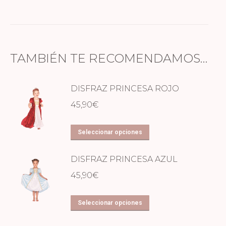
TAMBIÉN TE RECOMENDAMOS…
DISFRAZ PRINCESA ROJO
45,90
€
Este
Seleccionar opciones
producto
tiene
DISFRAZ PRINCESA AZUL
múltiples
45,90
€
variantes.
Las
Este
Seleccionar opciones
opciones
producto