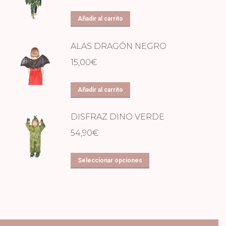
Añadir al carrito
ALAS DRAGÓN NEGRO
15,00
€
Añadir al carrito
DISFRAZ DINO VERDE
54,90
€
Este
Seleccionar opciones
producto
tiene
múltiples
variantes.