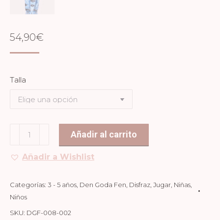
54,90
€
Talla
DISFRAZ
Añadir al carrito
DINO
Añadir a Wishlist
AZUL
cantidad
Categorías:
3 - 5 años
,
Den Goda Fen
,
Disfraz
,
Jugar
,
Niñas
,
Niños
SKU:
DGF-008-002