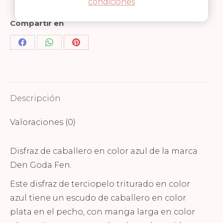
condiciones
Compartir en
Share
Share
Share
on
on
on
Facebook
WhatsApp
Pinterest
Descripción
Valoraciones (0)
Disfraz de caballero en color azul de la marca
Den Goda Fen.
Este disfraz de terciopelo triturado en color
azul tiene un escudo de caballero en color
plata en el pecho, con manga larga en color