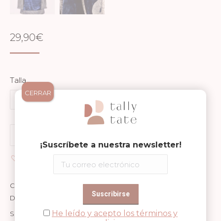
29,90
€
Talla
CERRAR
DISFRAZ
Añadir al carrito
CABALLERO
¡Suscríbete a nuestra newsletter!
Añadir a Wishlist
AZUL
cantidad
Categorías:
2 - 4 años
,
4-6 años
,
6-8 años
,
Den Goda Fen
,
Disfraz
,
Jugar
,
Niñas
,
Niños
He leído y acepto los términos y
SKU:
DGF-009-002