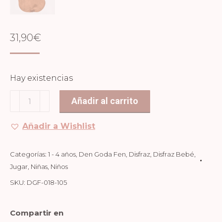
31,90
€
Hay existencias
DISFRAZ
Añadir al carrito
ZORRO
1-
Añadir a Wishlist
4
AÑOS
Categorías:
1 - 4 años
,
Den Goda Fen
,
Disfraz
,
Disfraz Bebé
,
cantidad
Jugar
,
Niñas
,
Niños
SKU:
DGF-018-105
Compartir en