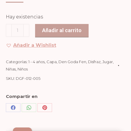
Hay existencias
CAPA
Añadir al carrito
BATMAN
cantidad
Añadir a Wishlist
Categorías:
1 - 4 años
,
Capa
,
Den Goda Fen
,
Disfraz
,
Jugar
,
Niñas
,
Niños
SKU:
DGF-012-005
Compartir en
Share
Share
Share
on
on
on
Facebook
WhatsApp
Pinterest