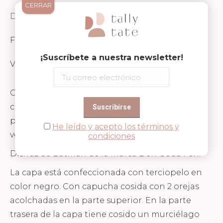
CERRAR
Descripción
FICHA TÉCNICA Y SEGURIDAD
¡Suscríbete a nuestra newsletter!
Valoraciones (0)
Capa con capucha acolchada de Batman. La
capa lleva el logo de Batman en amarillo en la
parte trasera. Se sujeta al cuello mediante
He leído y acepto los términos y
velcro ajustable. Talla 1-4 años.
condiciones
Disfraz de Batman de la marca Den Goda Fen.
La capa está confeccionada con terciopelo en
color negro. Con capucha cosida con 2 orejas
acolchadas en la parte superior. En la parte
trasera de la capa tiene cosido un murciélago