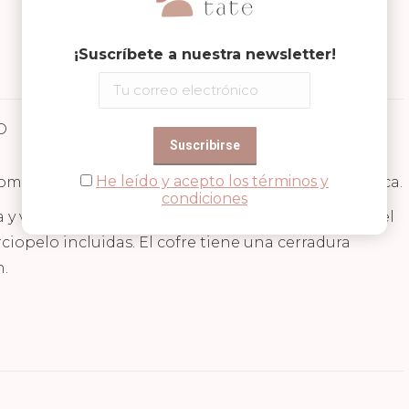
¡Suscríbete a nuestra newsletter!
D
Valoraciones (0)
He leído y acepto los términos y
mbínalo con cualquiera de los disfraces de la marca.
condiciones
 y viene lleno de diamantes de todos los colores del
ciopelo incluidas. El cofre tiene una cerradura
n.