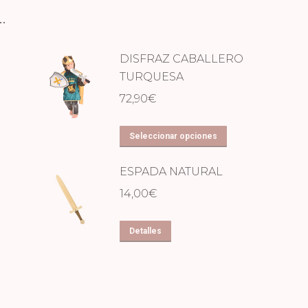
…
DISFRAZ CABALLERO
TURQUESA
72,90
€
Este
Seleccionar opciones
producto
ESPADA NATURAL
tiene
múltiples
14,00
€
variantes.
Las
Detalles
opciones
se
pueden
elegir