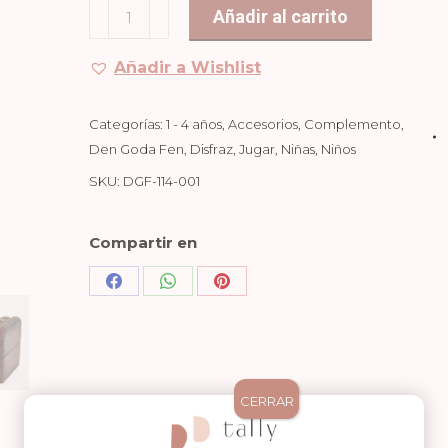
COFRE
Añadir al carrito
DEL
TESORO
Añadir a Wishlist
MULTI
cantidad
Categorías:
1 - 4 años
,
Accesorios
,
Complemento
,
Den Goda Fen
,
Disfraz
,
Jugar
,
Niñas
,
Niños
SKU:
DGF-114-001
Compartir en
Share
Share
Share
on
on
on
Facebook
WhatsApp
Pinterest
CERRAR