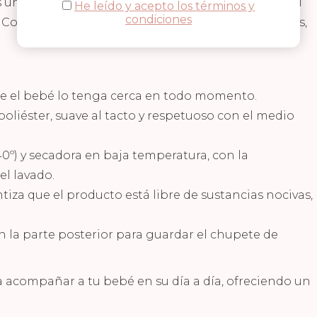
un accesorio adorable y práctico para mantener el
He leído y acepto los términos y
condiciones
Confeccionado con materiales suaves y sostenibles,
que el bebé lo tenga cerca en todo momento.
oliéster, suave al tacto y respetuoso con el medio
40º) y secadora en baja temperatura, con la
el lavado.
iza que el producto está libre de sustancias nocivas,
o en la parte posterior para guardar el chupete de
 acompañar a tu bebé en su día a día, ofreciendo un