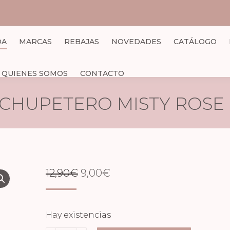
DA
MARCAS
REBAJAS
NOVEDADES
CATÁLOGO
QUIENES SOMOS
CONTACTO
CHUPETERO MISTY ROSE
EL
EL
12,90
€
9,00
€
PRECIO
PRECIO
ORIGINAL
ACTUAL
Hay existencias
ERA:
ES: