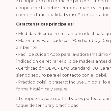
El chupetero con forma de pato de Timboo es 
chupete de tu bebé siempre a mano y limpio. 
combina funcionalidad y diseño encantador.
Características principales:
• Medidas: 18 cm x 14 cm, tamaño ideal para 
• Materiales: Fabricado con 90% bambú y 10% p
ambiente.
• Fácil de cuidar: Apto para lavadora (máximo 
indicación de retirar el clip de madera antes d
• Certificación OEKO-TEX® Standard 100: Garant
siendo seguro para el contacto con el bebé.
• Práctico bolsillo trasero: Incluye un bolsill
forma higiénica y segura.
El chupetero pato de Timboo es perfecto para
toque de ternura y practicidad.