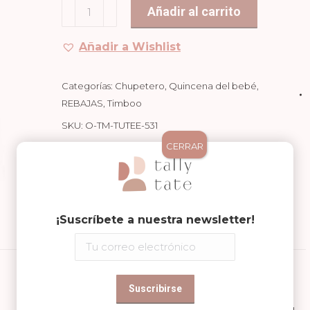
Chupetero
Añadir al carrito
12,90€.
9,00€.
Misty
Rose
Añadir a Wishlist
cantidad
Categorías:
Chupetero
,
Quincena del bebé
,
REBAJAS
,
Timboo
SKU:
O-TM-TUTEE-531
CERRAR
Compartir en
Share
Share
Share
¡Suscríbete a nuestra newsletter!
on
on
on
Facebook
WhatsApp
Pinterest