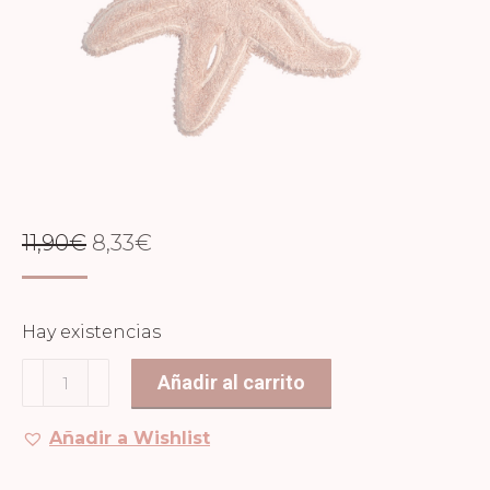
EL
EL
11,90
€
8,33
€
PRECIO
PRECIO
ORIGINAL
ACTUAL
Hay existencias
ERA:
ES:
Chupetero
Añadir al carrito
11,90€.
8,33€.
Estrella
Misty
Añadir a Wishlist
Rose