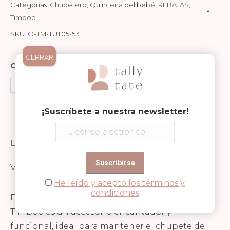
cantidad
Categorías:
Chupetero
,
Quincena del bebé
,
REBAJAS
,
Timboo
SKU:
O-TM-TUT05-531
CERRAR
Compartir en
Share
Share
Share
on
on
on
¡Suscríbete a nuestra newsletter!
Facebook
WhatsApp
Pinterest
Descripción
Valoraciones (0)
He leído y acepto los términos y
condiciones
El chupetero con forma de estrella de mar de
Timboo es un accesorio encantador y
funcional, ideal para mantener el chupete de