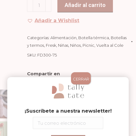
Botella
Añadir al carrito
Térmica
350ml
Añadir a Wishlist
Flores
cantidad
Categorías:
Alimentación
,
Botella térmica
,
Botellas
y termos
,
Fresk
,
Niñas
,
Niños
,
Picnic
,
Vuelta al Cole
SKU:
FD300-75
Compartir en
CERRAR
Share
Share
Share
on
on
on
Facebook
WhatsApp
Pinterest
¡Suscríbete a nuestra newsletter!