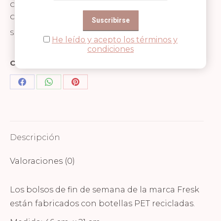
Grosellas
Categorías:
Bolsas de deporte
,
Bolso fin de semana
,
cantidad
Complemento
,
Fresk
,
Niñas
,
Niños
SKU:
FB840-09
He leído y acepto los términos y
condiciones
Compartir en
Share
Share
Share
on
on
on
Facebook
WhatsApp
Pinterest
Descripción
Valoraciones (0)
Los bolsos de fin de semana de la marca Fresk
están fabricados con botellas PET recicladas.