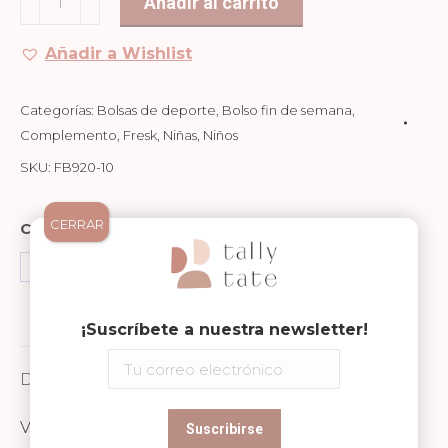
Añadir al carrito
Fin
de
Añadir a Wishlist
Semana
Grande
Categorías:
Bolsas de deporte
,
Bolso fin de semana
,
Dinosaurio
Complemento
,
Fresk
,
Niñas
,
Niños
cantidad
SKU:
FB920-10
CERRAR
Compartir en
Share
Share
Share
on
on
on
¡Suscríbete a nuestra newsletter!
Facebook
WhatsApp
Pinterest
Descripción
Valoraciones (0)