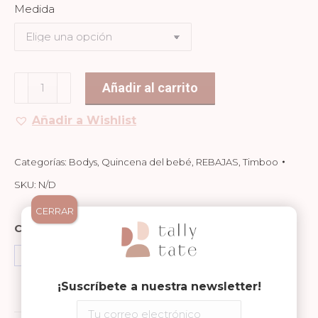
Medida
ERA:
ES:
16,95€.
6,78€.
Body
Añadir al carrito
Manga
Añadir a Wishlist
Corta
Misty
Rose
Categorías:
Bodys
,
Quincena del bebé
,
REBAJAS
,
Timboo
cantidad
SKU:
N/D
CERRAR
Compartir en
Share
Share
Share
on
on
on
¡Suscríbete a nuestra newsletter!
Facebook
WhatsApp
Pinterest